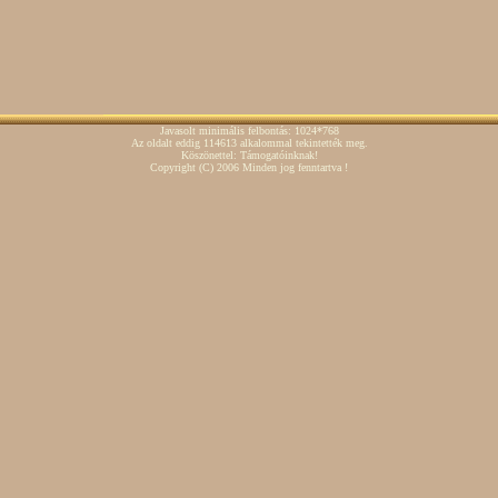
Javasolt minimális felbontás: 1024*768
Az oldalt eddig 114613 alkalommal tekintették meg.
Köszönettel: Támogatóinknak!
Copyright
(C)
2006 Minden jog fenntartva !